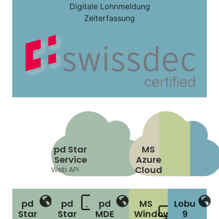
Digitale Lohnmeldung
Zeiterfassung
pd Star
MS
Service
Azure
Cloud
Web API
pd
pd
pd
MS
Lobu
Star
Star
MDE
Windows
9