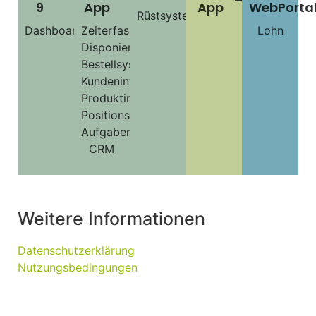
9
App
App
WebPorta
Rüstsystem
Dashboard
Zeiterfassung
Lohn
Disponierung
Bestellsystem
Kundeninfo
Produktinfo
Positionsverfolgung
Aufgabenverwaltung
CRM
Weitere Informationen
Datenschutzerklärung
Nutzungsbedingungen