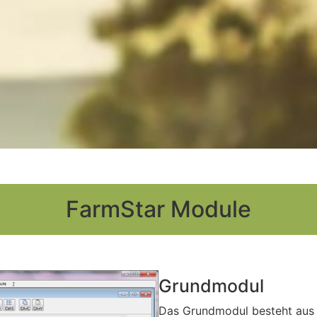
FarmStar Module
Grundmodul
Das Grundmodul besteht aus e