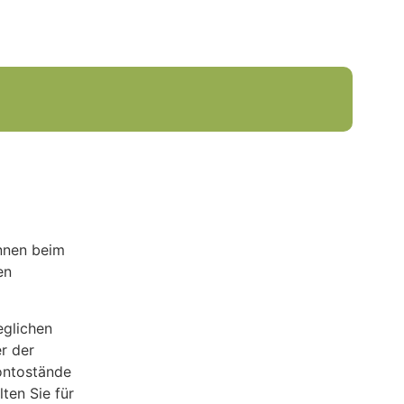
nnen beim
en
glichen
r der
ontostände
ten Sie für